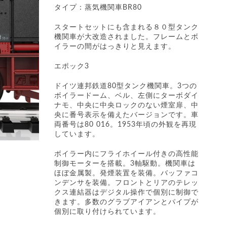
タイプ：蒸気機関車BR80
スタートセットにも含まれる８０型タンク
機関車が大改造されました。
フレームとボ
イラーの間がはっきりと見えます。
エポック3
ドイツ連邦鉄道80型タンク機関車。3つの
ボイラードーム、ベル、左側にターボダイ
ナモ、中央に中央ロックのない煙室扉、中
央に番号表示を備えたバージョンです。車
両番号は80 016。1953年頃の外観を再現
しています。
ボイラー内にフライホイール付きの高性能
制御モーターを搭載。3軸駆動。機関車は
ほぼ金属製。発煙装置を装備。バッファコ
ンデンサを装備。フロントとリアのテレッ
クス連結器はデジタル操作で個別に制御で
きます。多数のグラブアイアンとパイプが
個別に取り付けられています。