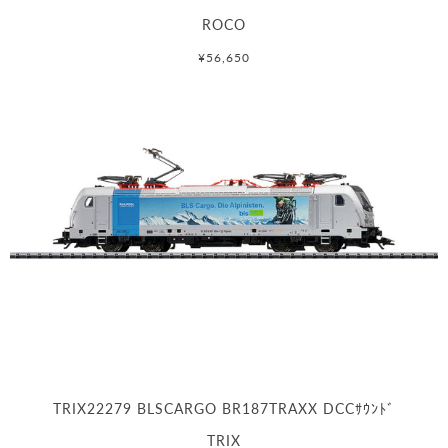
ROCO
¥56,650
TRIX22279 BLSCARGO BR187TRAXX DCCｻｳﾝﾄﾞ
TRIX