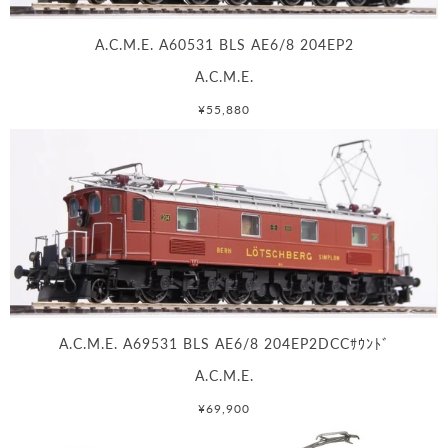
A.C.M.E. A60531 BLS AE6/8 204EP2
A.C.M.E.
¥55,880
A.C.M.E. A69531 BLS AE6/8 204EP2DCCｻｳﾝﾄﾞ
A.C.M.E.
¥69,900