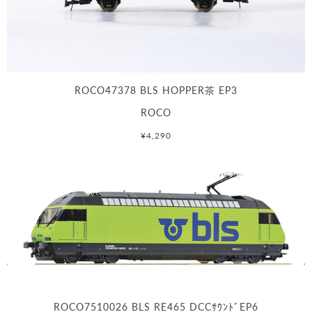
ROCO47378 BLS HOPPER茶 EP3
ROCO
¥4,290
ROCO7510026 BLS RE465 DCCｻｳﾝﾄﾞEP6