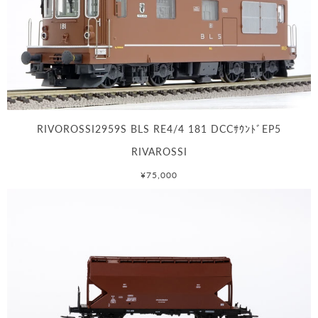
RIVOROSSI2959S BLS RE4/4 181 DCCｻｳﾝﾄﾞEP5
RIVAROSSI
¥75,000