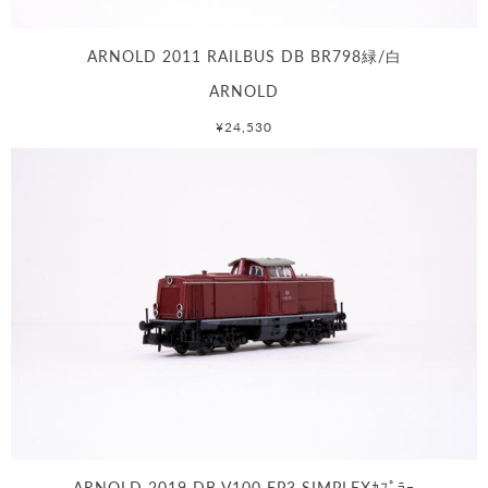
ARNOLD 2011 RAILBUS DB BR798緑/白
ARNOLD
¥24,530
ARNOLD 2019 DB V100 EP3 SIMPLEXｶﾌﾟﾗｰ