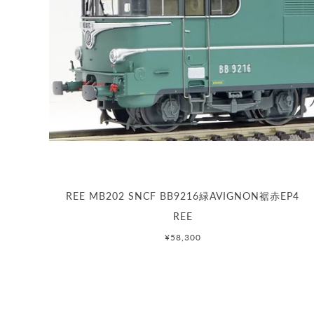
REE MB202 SNCF BB9216緑AVIGNON裾赤EP4
REE
¥58,300