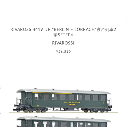
RIVAROSSI4419 DR "BERLIN – LÖRRACH"寝台列車2
輌SETEP4
RIVAROSSI
¥26,510