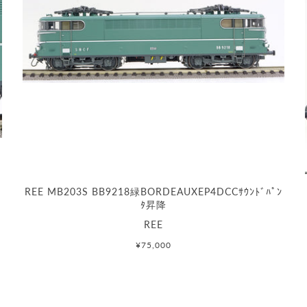
REE MB203S BB9218緑BORDEAUXEP4DCCｻｳﾝﾄﾞﾊﾟﾝ
ﾀ昇降
REE
¥75,000