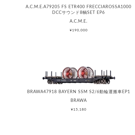
A.C.M.E.A79205 FS ETR400 FRECCIAROSSA1000
DCCサウンド8輌SET EP6
A.C.M.E.
¥190,000
BRAWA47918 BAYERN SSM S2/6動輪運搬車EP1
BRAWA
¥15,180