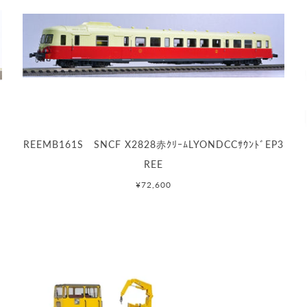
REEMB161S SNCF X2828赤ｸﾘｰﾑLYONDCCｻｳﾝﾄﾞEP3
REE
¥72,600