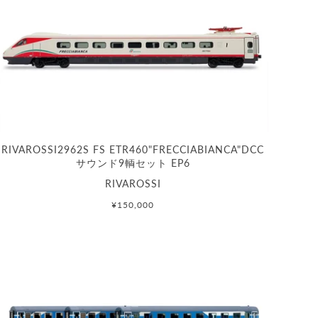
RIVAROSSI2962S FS ETR460"FRECCIABIANCA"DCC
サウンド9輌セット EP6
RIVAROSSI
¥150,000