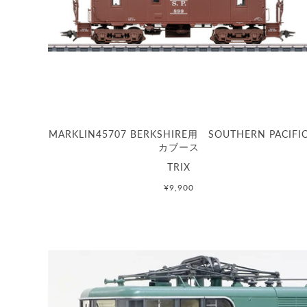
MARKLIN45707 BERKSHIRE用 SOUTHERN PACIFI
カブース
TRIX
¥9,900