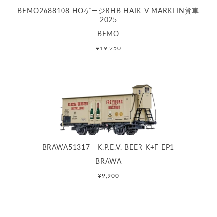
BEMO2688108 HOゲージRHB HAIK-V MARKLIN貨車
2025
BEMO
¥19,250
BRAWA51317 K.P.E.V. BEER K+F EP1
BRAWA
¥9,900