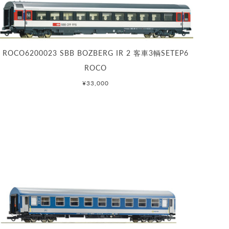
ROCO6200023 SBB BOZBERG IR 2 客車3輌SETEP6
ROCO
¥33,000