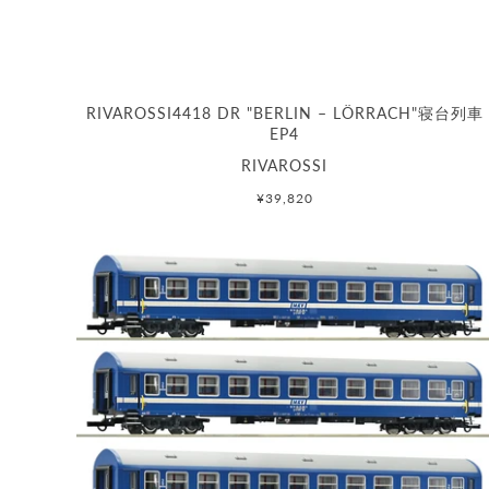
RIVAROSSI4418 DR "BERLIN – LÖRRACH"寝台列車
EP4
RIVAROSSI
¥39,820