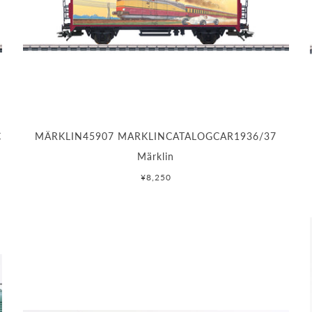
C
MÄRKLIN45907 MARKLINCATALOGCAR1936/37
Märklin
¥8,250