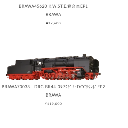
BRAWA45620 K.W.ST.E.寝台車EP1
BRAWA
¥17,600
BRAWA70038 DRG BR44-097ﾜｸﾞﾅｰDCCｻｳﾝﾄﾞEP2
BRAWA
¥119,000