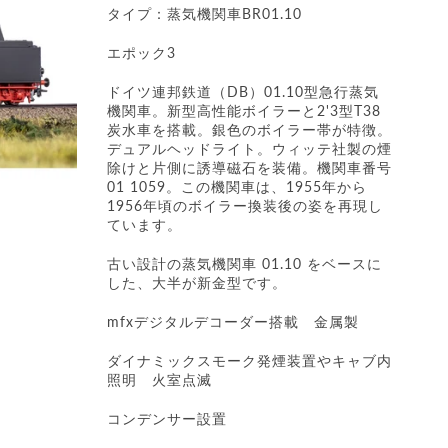
タイプ：蒸気機関車BR01.10
エポック3
ドイツ連邦鉄道（DB）01.10型急行蒸気
機関車。新型高性能ボイラーと2'3型T38
炭水車を搭載。銀色のボイラー帯が特徴。
デュアルヘッドライト。ウィッテ社製の煙
除けと片側に誘導磁石を装備。機関車番号
01 1059。この機関車は、1955年から
1956年頃のボイラー換装後の姿を再現し
ています。
古い設計の蒸気機関車 01.10 をベースに
した、大半が新金型です。
mfxデジタルデコーダー搭載 金属製
ダイナミックスモーク発煙装置やキャブ内
照明 火室点滅
コンデンサー設置