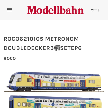
カート
ROCO6210105 METRONOM
DOUBLEDECKER3輌SETEP6
ROCO