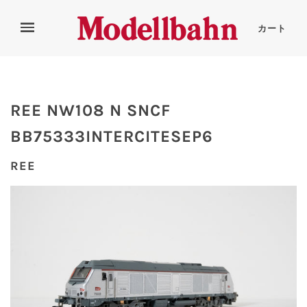
カート
REE NW108 N SNCF
BB75333INTERCITESEP6
REE