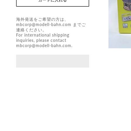
海外発送をご希望の方は、
mbcorp@modell-bahn.com
までご
連絡ください。
For international shipping
inquiries, please contact
mbcorp@modell-bahn.com
.