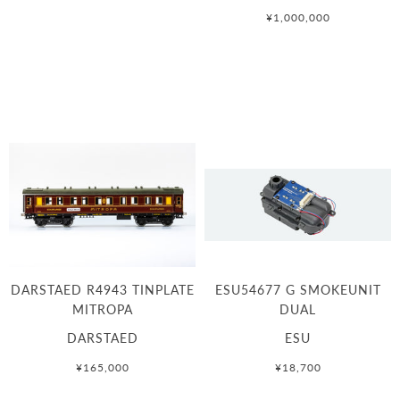
¥1,000,000
DARSTAED R4943 TINPLATE
ESU54677 G SMOKEUNIT
MITROPA
DUAL
DARSTAED
ESU
¥165,000
¥18,700