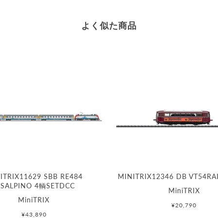
よく似た商品
ITRIX11629 SBB RE484
MINITRIX12346 DB VT54RA
ISALPINO 4輌SETDCC
MiniTRIX
MiniTRIX
¥20,790
¥43,890