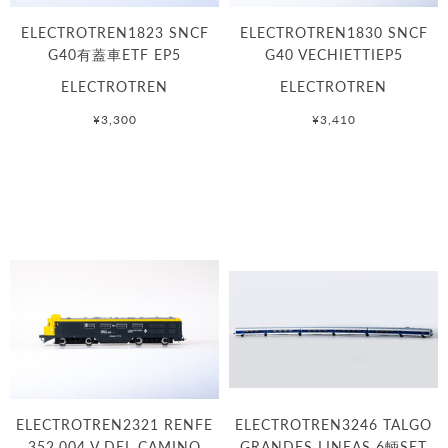
ELECTROTREN1823 SNCF
ELECTROTREN1830 SNCF
G40有蓋車ETF EP5
G40 VECHIETTIEP5
ELECTROTREN
ELECTROTREN
¥3,300
¥3,410
ELECTROTREN2321 RENFE
ELECTROTREN3246 TALGO
352.004 V DEL CAMINO
GRANDES LINEAS 6輌SET