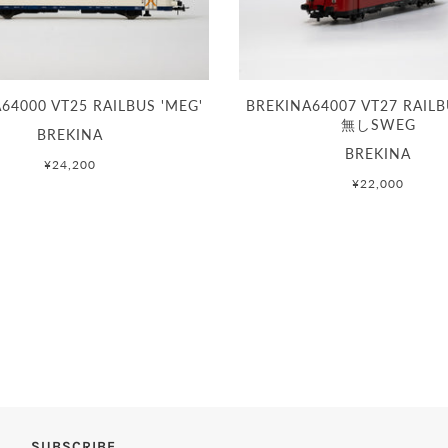
64000 VT25 RAILBUS 'MEG'
BREKINA64007 VT27 RAI
無しSWEG
BREKINA
BREKINA
¥24,200
¥22,000
SUBSCRIBE