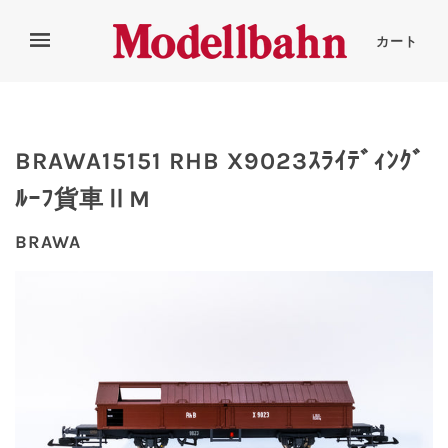
カート
BRAWA15151 RHB X9023ｽﾗｲﾃﾞｨﾝｸﾞ
ﾙｰﾌ貨車ⅡM
BRAWA