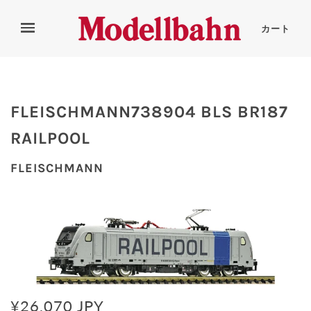
カート
FLEISCHMANN738904 BLS BR187
RAILPOOL
FLEISCHMANN
¥26,070 JPY