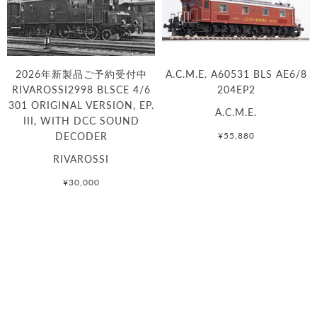
2026年新製品ご予約受付中
A.C.M.E. A60531 BLS AE6/8
RIVAROSSI2998 BLSCE 4/6
204EP2
301 ORIGINAL VERSION, EP.
A.C.M.E.
III, WITH DCC SOUND
DECODER
¥55,880
RIVAROSSI
¥30,000