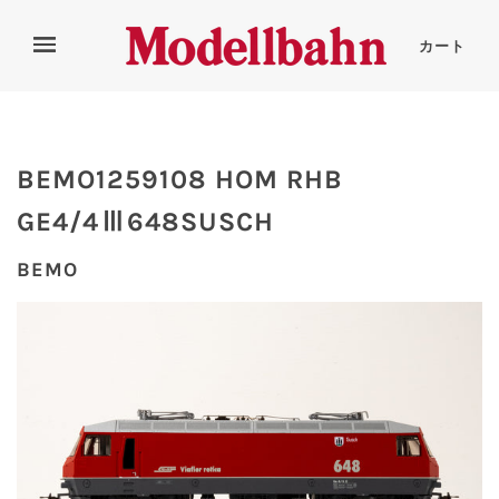
カート
BEMO1259108 HOM RHB
GE4/4Ⅲ648SUSCH
BEMO