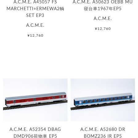
A.C.M.E. A45057 FS
A.C.M.E. A50623 OEBB MU
MARCHETTI+ERMEWA2輌
寝台車1967年EP5
SET EP3
A.C.M.E.
A.C.M.E.
¥12,760
¥12,760
A.C.M.E. A52354 DBAG
A.C.M.E. A52680 DR
DMD906荷物車 EP5
BOMZ236 IR EP5