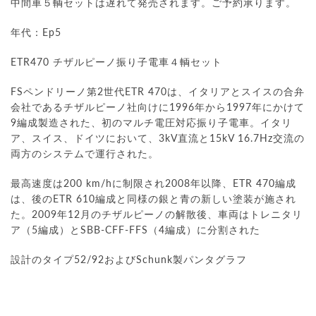
中間車５輌セットは遅れて発売されます。ご予約承ります。
年代：Ep5
ETR470 チザルピーノ振り子電車４輌セット
FSペンドリーノ第2世代ETR 470は、イタリアとスイスの合弁
会社であるチザルピーノ社向けに1996年から1997年にかけて
9編成製造された、初のマルチ電圧対応振り子電車。イタリ
ア、スイス、ドイツにおいて、3kV直流と15kV 16.7Hz交流の
両方のシステムで運行された。
最高速度は200 km/hに制限され2008年以降、ETR 470編成
は、後のETR 610編成と同様の銀と青の新しい塗装が施され
た。2009年12月のチザルピーノの解散後、車両はトレニタリ
ア（5編成）とSBB-CFF-FFS（4編成）に分割された
設計のタイプ52/92およびSchunk製パンタグラフ